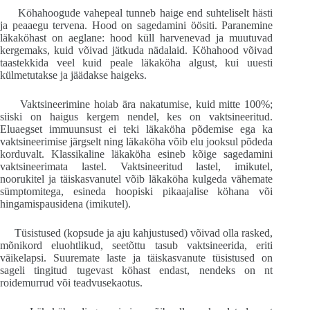
Köhahoogude vahepeal tunneb haige end suhteliselt hästi
ja peaaegu tervena. Hood on sagedamini öösiti. Paranemine
läkaköhast on aeglane: hood küll harvenevad ja muutuvad
kergemaks, kuid võivad jätkuda nädalaid. Köhahood võivad
taastekkida veel kuid peale läkaköha algust, kui uuesti
külmetutakse ja jäädakse haigeks.
Vaktsineerimine hoiab ära nakatumise, kuid mitte 100%;
siiski on haigus kergem nendel, kes on vaktsineeritud.
Eluaegset immuunsust ei teki läkaköha põdemise ega ka
vaktsineerimise järgselt ning läkaköha võib elu jooksul põdeda
korduvalt. Klassikaline läkaköha esineb kõige sagedamini
vaktsineerimata lastel. Vaktsineeritud lastel, imikutel,
noorukitel ja täiskasvanutel võib läkaköha kulgeda vähemate
sümptomitega, esineda hoopiski pikaajalise köhana või
hingamispausidena (imikutel).
Tüsistused (kopsude ja aju kahjustused) võivad olla rasked,
mõnikord eluohtlikud, seetõttu tasub vaktsineerida, eriti
väikelapsi. Suuremate laste ja täiskasvanute tüsistused on
sageli tingitud tugevast köhast endast, nendeks on nt
roidemurrud või teadvusekaotus.