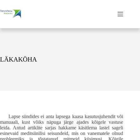
Skip
to
content
LÄKAKÖHA
Lapse sündides ei anta lapsega kaasa kasutusjuhendit või
manuaali, kust võiks näpuga järge ajades kõigele vastuse
leida. Antud artiklite sarjas hakkame käsitlema lastel sageli
esinevaid meditsiinilisi seisundeid, mis on vanematele olnud
probleemiks ja tõstatanud mitmeid küsimusi. Kõigile