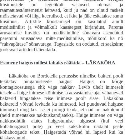
küsimustele on tegelikult vastused olemas ja
raamatutest/internetist leitavad, kuid ju nad on olnud raskelt
mõistetavad või liiga keerulised, et ikka ja jälle esitatakse samu
küsimusi. Artiklite koostamisel on kasutatud ainult
meditsiinilist ja võimalikult kaasaegset kirjandust. Parema
arusaamise huvides on meditsiiniline sõnavara asendatud
paremini arusaadava mitte-meditsiinilise, mõnikord ka nö
“rahvapärase” sõnavaraga. Tagasiside on oodatud, et saaksime
jooksvalt artikleid täiendada.
Esimene haigus millest tahaks rääkida – LÄKAKÖHA
Läkaköha on Bordetella pertussise nimelise bakteri poolt
tekitatav hingamisteede haigus. Haigus on kõrge
kontagioossusega ehk väga nakkav. Levib ühelt inimeselt
teisele – haige inimese köhimise ja aevastamise ajal vabanevad
bakterid hingatakse teise inimese poolt sisse. Läkaköha
baktereid võivad levitada ka inimesed, kel puuduvad haiguse
tunnused ning kes ise ei pruugi teada, et nad on nakatunud
(neid nimetatakse nakkuskandjateks). Haige inimene on väga
nakkusohtlik alates haigestumise algusest (kui veel
köhahoogusid pole) ja veel kaks-kolm nädalat peale
köhahoogude teket. Haigestuda võivad nii lapsed kui ka
täiskasvanud.