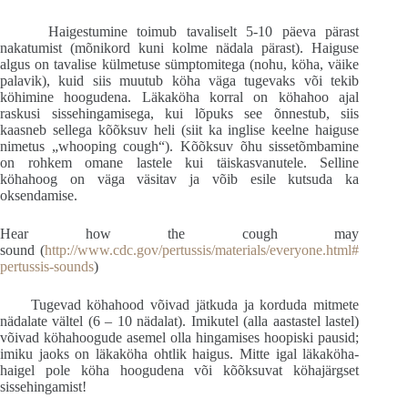
Haigestumine toimub tavaliselt 5-10 päeva pärast
nakatumist (mõnikord kuni kolme nädala pärast). Haiguse
algus on tavalise külmetuse sümptomitega (nohu, köha, väike
palavik), kuid siis muutub köha väga tugevaks või tekib
köhimine hoogudena. Läkaköha korral on köhahoo ajal
raskusi sissehingamisega, kui lõpuks see õnnestub, siis
kaasneb sellega kõõksuv heli (siit ka inglise keelne haiguse
nimetus „whooping cough“). Kõõksuv õhu sissetõmbamine
on rohkem omane lastele kui täiskasvanutele. Selline
köhahoog on väga väsitav ja võib esile kutsuda ka
oksendamise.
Hear how the cough may
sound (
http://www.cdc.gov/pertussis/materials/everyone.html#
pertussis-sounds
)
Tugevad köhahood võivad jätkuda ja korduda mitmete
nädalate vältel (6 – 10 nädalat). Imikutel (alla aastastel lastel)
võivad köhahoogude asemel olla hingamises hoopiski pausid;
imiku jaoks on läkaköha ohtlik haigus. Mitte igal läkaköha-
haigel pole köha hoogudena või kõõksuvat köhajärgset
sissehingamist!