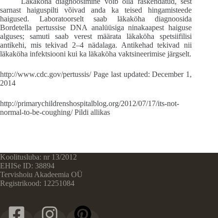
Läkaköha diagnoosimine võib olla raskendatud, sest
sarnast haiguspilti võivad anda ka teised hingamisteede
haigused. Laboratoorselt saab läkaköha diagnoosida
Bordetella pertussise DNA analüüsiga ninakaapest haiguse
alguses; samuti saab verest määrata läkaköha spetsiifilisi
antikehi, mis tekivad 2–4 nädalaga. Antikehad tekivad nii
läkaköha infektsiooni kui ka läkaköha vaktsineerimise järgselt.
http://www.cdc.gov/pertussis/ Page last updated: December 1,
2014
http://primarychildrenshospitalblog.org/2012/07/17/its-not-
normal-to-be-coughing/ Pildi allikas
Koolitusluba: nr 13/2012
EHISe ID: 38894
Tervishoiu Akadeemia OÜ
Registrikood: 12251084